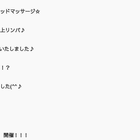
ッドマッサージ☆
上リンパ♪
催いたしました♪
！？
た(^^♪
EN 開催！！！