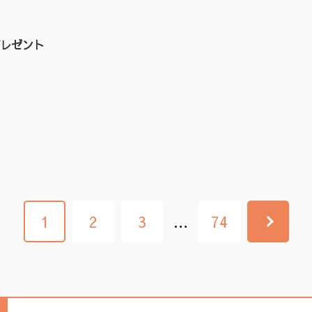
レゼント
1
2
3
…
74