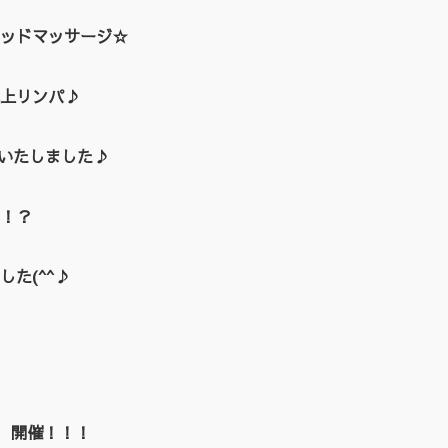
ッドマッサージ☆
上リンパ♪
催いたしました♪
！？
た(^^♪
EN 開催！！！