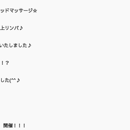
ッドマッサージ☆
上リンパ♪
催いたしました♪
！？
た(^^♪
EN 開催！！！