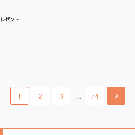
レゼント
1
2
3
…
74