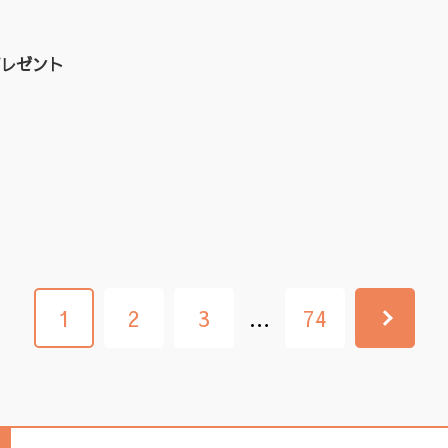
レゼント
1
2
3
…
74