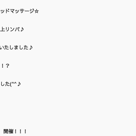
ッドマッサージ☆
上リンパ♪
催いたしました♪
！？
た(^^♪
EN 開催！！！