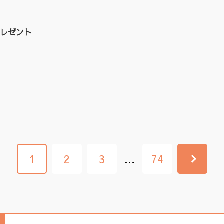
レゼント
1
2
3
…
74