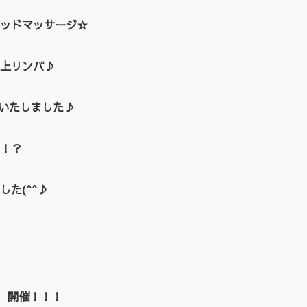
ッドマッサージ☆
上リンパ♪
催いたしました♪
！？
た(^^♪
EN 開催！！！