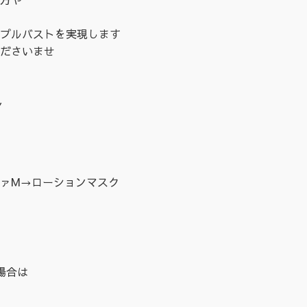
プルバストを実現します
ださいませ
ン
）
ァM→ローションマスク
場合は