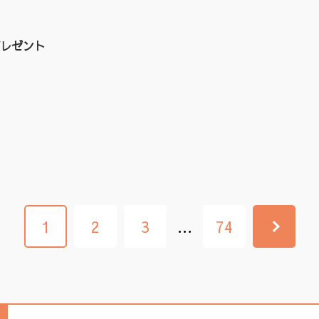
レゼント
1
2
3
…
74