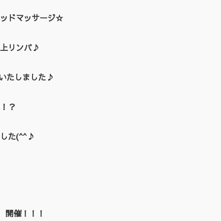
ッドマッサージ☆
上リンパ♪
催いたしました♪
！？
た(^^♪
EN 開催！！！